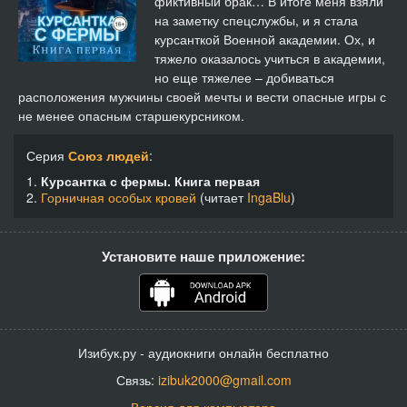
фиктивный брак… В итоге меня взяли
на заметку спецслужбы, и я стала
курсанткой Военной академии. Ох, и
тяжело оказалось учиться в академии,
но еще тяжелее – добиваться
расположения мужчины своей мечты и вести опасные игры с
не менее опасным старшекурсником.
Серия
Союз людей
:
1.
Курсантка с фермы. Книга первая
2.
Горничная особых кровей
(читает
IngaBlu
)
Установите наше приложение:
Изибук.ру - аудиокниги онлайн бесплатно
Связь:
izibuk2000@gmail.com