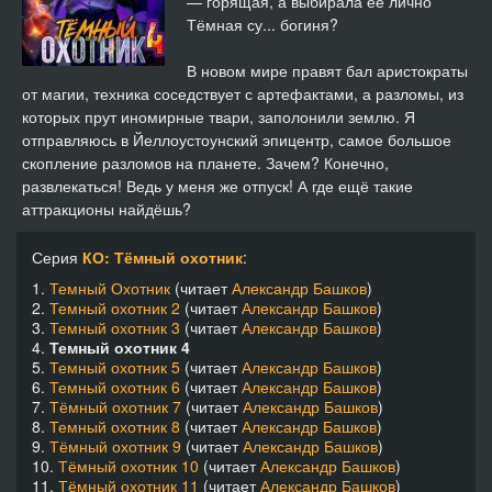
— горящая, а выбирала её лично
Тёмная су... богиня?
В новом мире правят бал аристократы
от магии, техника соседствует с артефактами, а разломы, из
которых прут иномирные твари, заполонили землю. Я
отправляюсь в Йеллоустоунский эпицентр, самое большое
скопление разломов на планете. Зачем? Конечно,
развлекаться! Ведь у меня же отпуск! А где ещё такие
аттракционы найдёшь?
Серия
КО: Тёмный охотник
:
1.
Темный Охотник
(читает
Александр Башков
)
2.
Темный охотник 2
(читает
Александр Башков
)
3.
Темный охотник 3
(читает
Александр Башков
)
4.
Темный охотник 4
5.
Темный охотник 5
(читает
Александр Башков
)
6.
Темный охотник 6
(читает
Александр Башков
)
7.
Тёмный охотник 7
(читает
Александр Башков
)
8.
Темный охотник 8
(читает
Александр Башков
)
9.
Тёмный охотник 9
(читает
Александр Башков
)
10.
Тёмный охотник 10
(читает
Александр Башков
)
11.
Тёмный охотник 11
(читает
Александр Башков
)