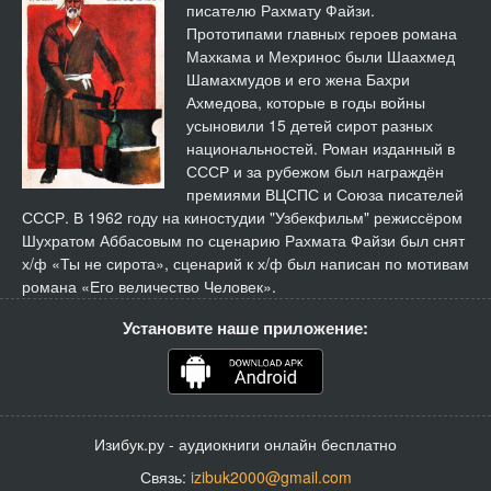
писателю Рахмату Файзи.
Прототипами главных героев романа
Махкама и Мехринос были Шаахмед
Шамахмудов и его жена Бахри
Ахмедова, которые в годы войны
усыновили 15 детей сирот разных
национальностей. Роман изданный в
СССР и за рубежом был награждён
премиями ВЦСПС и Союза писателей
СССР. В 1962 году на киностудии "Узбекфильм" режиссёром
Шухратом Аббасовым по сценарию Рахмата Файзи был снят
х/ф «Ты не сирота», сценарий к х/ф был написан по мотивам
романа «Его величество Человек».
Установите наше приложение:
Изибук.ру - аудиокниги онлайн бесплатно
Связь:
izibuk2000@gmail.com