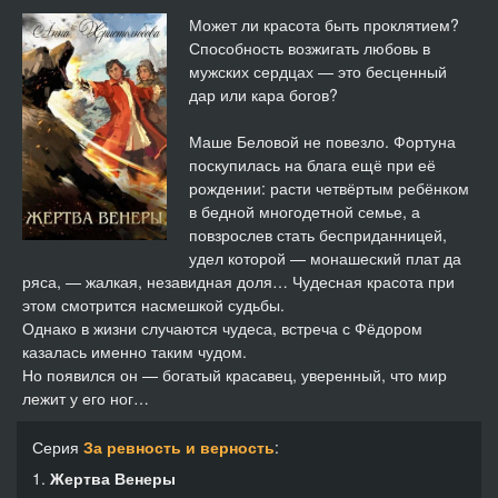
14
07:33
Может ли красота быть проклятием?
Способность возжигать любовь в
15
05:30
мужских сердцах — это бесценный
дар или кара богов?
16
04:07
Маше Беловой не повезло. Фортуна
17
03:26
поскупилась на блага ещё при её
рождении: расти четвёртым ребёнком
18
06:05
в бедной многодетной семье, а
повзрослев стать бесприданницей,
19
07:02
удел которой — монашеский плат да
ряса, — жалкая, незавидная доля… Чудесная красота при
20
03:55
этом смотрится насмешкой судьбы.
Однако в жизни случаются чудеса, встреча с Фёдором
21
04:25
казалась именно таким чудом.
Но появился он — богатый красавец, уверенный, что мир
лежит у его ног…
22
08:50
Серия
За ревность и верность
:
23
02:46
1.
Жертва Венеры
24
05:36