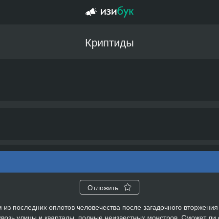
Криптиды
Отложить
 из последних оплотов человечества после загадочного вторжения
квозь улицы и кварталы, полные неизвестных монстров. Сможет ли 