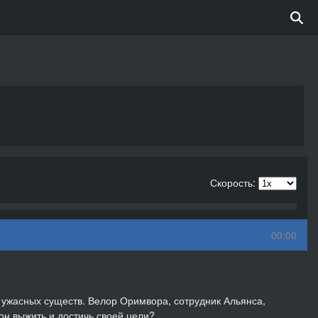
Скорость:
00:00
 ужасных существ. Велор Оримвора, сотрудник Альянса,
он выжить и достичь своей цели?