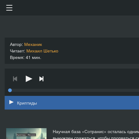
Автор:
Механик
Читает:
Михаил Шетько
Время: 41 мин.
Криптиды
Научная база «Сотранис» осталась одним
вынужден сражаться, чтобы прорваться с