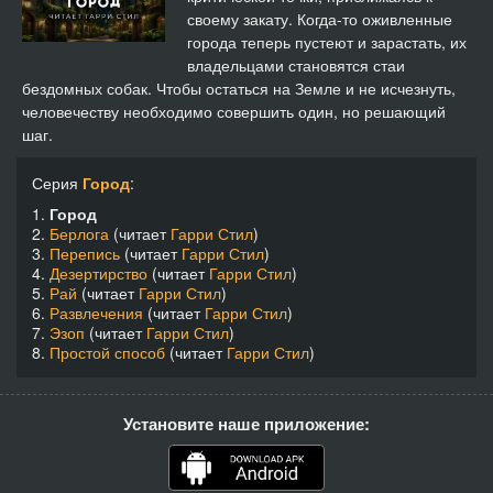
своему закату. Когда-то оживленные
города теперь пустеют и зарастать, их
владельцами становятся стаи
бездомных собак. Чтобы остаться на Земле и не исчезнуть,
человечеству необходимо совершить один, но решающий
шаг.
Серия
Город
:
1.
Город
2.
Берлога
(читает
Гарри Стил
)
3.
Перепись
(читает
Гарри Стил
)
4.
Дезертирство
(читает
Гарри Стил
)
5.
Рай
(читает
Гарри Стил
)
6.
Развлечения
(читает
Гарри Стил
)
7.
Эзоп
(читает
Гарри Стил
)
8.
Простой способ
(читает
Гарри Стил
)
Установите наше приложение: