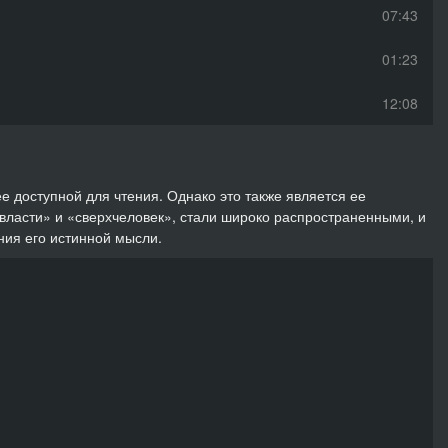
07:43
01:23
12:08
 доступной для чтения. Однако это также является ее
 власти» и «сверхчеловек», стали широко распространенными, и
ния его истинной мысли.