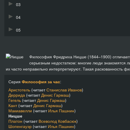
03
04
05
Философия Фридриха Ницше (1844–1900) отличается
серьезным недостатком: многие люди знакомятся ли
их часто неправильно интерпретируют. Такая раскованность ф
Серия
Философия за час
:
Аристотель
(читает
Станислав Иванов
)
Деррида
(читает
Денис Гармаш
)
Гегель
(читает
Денис Гармаш
)
Кант
(читает
Денис Гармаш
)
Макиавелли
(читает
Илья Пашнин
)
Ницше
Платон
(читает
Всеволод Ковбасюк
)
Шопенгауэр
(читает
Илья Пашнин
)