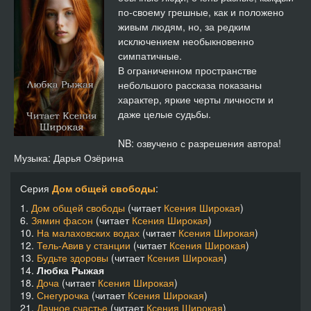
по-своему грешные, как и положено
живым людям, но, за редким
исключением необыкновенно
симпатичные.
В ограниченном пространстве
небольшого рассказа показаны
характер, яркие черты личности и
даже целые судьбы.
NB: озвучено с разрешения автора!
Музыка: Дарья Озёрина
Серия
Дом общей свободы
:
1.
Дом общей свободы
(читает
Ксения Широкая
)
6.
Зямин фасон
(читает
Ксения Широкая
)
10.
На малаховских водах
(читает
Ксения Широкая
)
12.
Тель-Авив у станции
(читает
Ксения Широкая
)
13.
Будьте здоровы
(читает
Ксения Широкая
)
14.
Любка Рыжая
18.
Доча
(читает
Ксения Широкая
)
19.
Снегурочка
(читает
Ксения Широкая
)
21.
Дачное счастье
(читает
Ксения Широкая
)