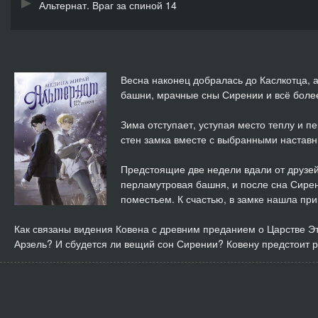
Альтернат. Враг за спиной 14
Альтернат. Враг за спиной 15
Альтернат. Враг за спиной 16
Весна наконец добралась до Каслкотца, 
башни, мрачные сны Сирении и всё боле
Альтернат. Враг за спиной 17
Зима отступает, уступая место теплу и п
Альтернат. Враг за спиной 18
стен замка вместе с выбранными наставн
Альтернат. Враг за спиной 19
Предстоящие две недели вдали от друзей
перламутровая башня, и после сна Сире
Альтернат. Враг за спиной 20
поместьем. К счастью, в замке нашла пр
Альтернат. Враг за спиной 21
Как связаны видения Ковена с древним преданием о Царстве Э
Арзель? И сбудется ли вещий сон Сирении? Ковену предстоит р
Альтернат. Враг за спиной 22
Альтернат. Враг за спиной 23
Альтернат. Враг за спиной 24