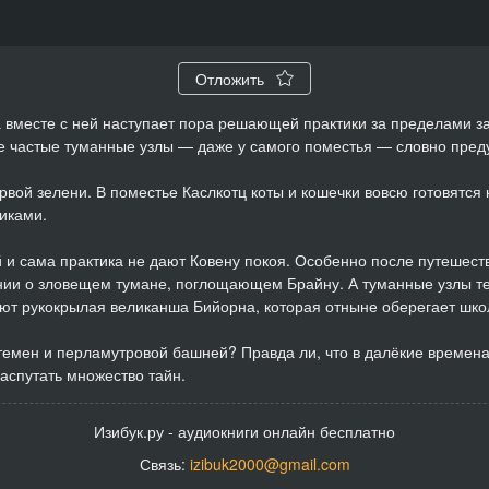
Отложить
а вместе с ней наступает пора решающей практики за пределами з
е частые туманные узлы — даже у самого поместья — словно пре
ервой зелени. В поместье Каслкотц коты и кошечки вовсю готовятся
иками.
 и сама практика не дают Ковену покоя. Особенно после путешес
нии о зловещем тумане, поглощающем Брайну. А туманные узлы те
иют рукокрылая великанша Бийорна, которая отныне оберегает шко
темен и перламутровой башней? Правда ли, что в далёкие времена
аспутать множество тайн.
Изибук.ру - аудиокниги онлайн бесплатно
Связь:
izibuk2000@gmail.com