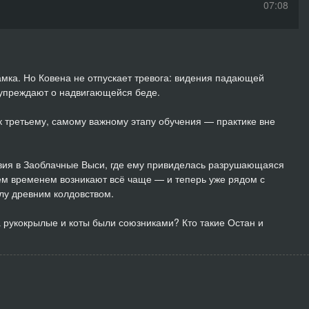
07:08
17:33
09:02
амка. Но Ковена не отпускает тревога: видения падающей
дупреждают о надвигающейся беде.
07:17
 к третьему, самому важному этапу обучения — практике вне
11:35
16:52
твия в Заоблачные Выси, где ему привиделась разрушающаяся
м временем возникают всё чаще — и теперь уже рядом с
18:23
лу древним колдовством.
12:44
 рукокрылые и коты были союзниками? Кто такие Остан и
11:38
13:58
05:21