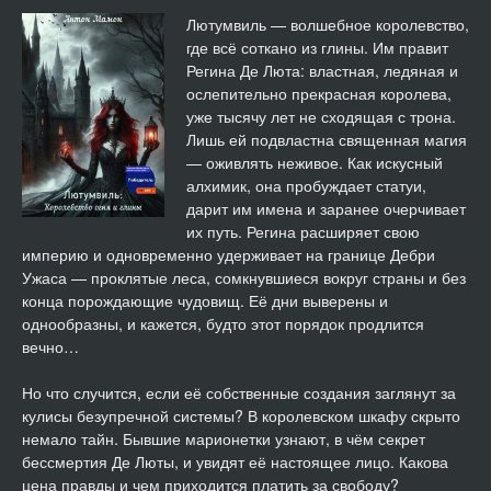
Лютумвиль. Королевство огня и глины 14
23:11
Лютумвиль — волшебное королевство,
где всё соткано из глины. Им правит
Лютумвиль. Королевство огня и глины 15
23:57
Регина Де Люта: властная, ледяная и
ослепительно прекрасная королева,
Лютумвиль. Королевство огня и глины 16
08:24
уже тысячу лет не сходящая с трона.
Лишь ей подвластна священная магия
Лютумвиль. Королевство огня и глины 17
14:51
— оживлять неживое. Как искусный
алхимик, она пробуждает статуи,
Лютумвиль. Королевство огня и глины 18
14:57
дарит им имена и заранее очерчивает
их путь. Регина расширяет свою
Лютумвиль. Королевство огня и глины 19
29:37
империю и одновременно удерживает на границе Дебри
Ужаса — проклятые леса, сомкнувшиеся вокруг страны и без
Лютумвиль. Королевство огня и глины 20
17:47
конца порождающие чудовищ. Её дни выверены и
однообразны, и кажется, будто этот порядок продлится
Лютумвиль. Королевство огня и глины 21
20:37
вечно…
Но что случится, если её собственные создания заглянут за
Лютумвиль. Королевство огня и глины 22
20:48
кулисы безупречной системы? В королевском шкафу скрыто
немало тайн. Бывшие марионетки узнают, в чём секрет
Лютумвиль. Королевство огня и глины 23
15:30
бессмертия Де Люты, и увидят её настоящее лицо. Какова
цена правды и чем приходится платить за свободу?
Лютумвиль. Королевство огня и глины 24
16:23