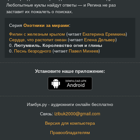
Любопытные куклы найдут ответы — и Регина не раз
заставит их пожалеть о поисках.
Лютумвиль. Королевство огня и глины 25
15:49
Серия
Охотники за мирами
:
Лютумвиль. Королевство огня и глины 26
17:54
Филин с железным крылом
(читает
Екатерина Еремкина
)
Сердце, что растопит океан
(читает
Елена Дельвер
)
Лютумвиль. Королевство огня и глины 27
22:27
0.
Лютумвиль. Королевство огня и глины
0.
Песнь безродного
(читает
Павел Михеев
)
Лютумвиль. Королевство огня и глины 28
14:48
Установите наше приложение:
Изибук.ру - аудиокниги онлайн бесплатно
Связь:
izibuk2000@gmail.com
Версия для компьютера
Правообладателям