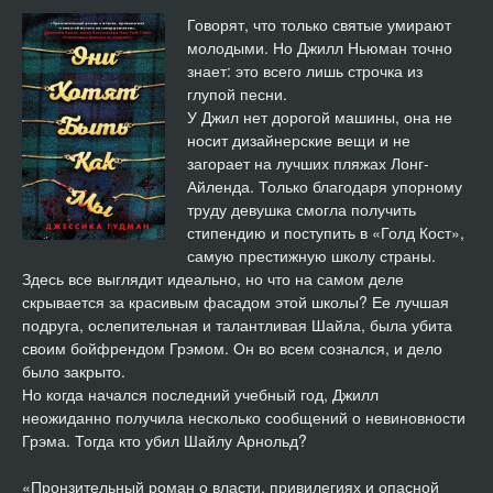
Они хотят быть как мы 14
20:42
Говорят, что только святые умирают
молодыми. Но Джилл Ньюман точно
Они хотят быть как мы 15
22:55
знает: это всего лишь строчка из
глупой песни.
Они хотят быть как мы 16
36:38
У Джил нет дорогой машины, она не
носит дизайнерские вещи и не
Они хотят быть как мы 17
27:40
загорает на лучших пляжах Лонг-
Айленда. Только благодаря упорному
Они хотят быть как мы 18
34:39
труду девушка смогла получить
стипендию и поступить в «Голд Кост»,
Они хотят быть как мы 19
22:26
самую престижную школу страны.
Здесь все выглядит идеально, но что на самом деле
Они хотят быть как мы 20
24:39
скрывается за красивым фасадом этой школы? Ее лучшая
подруга, ослепительная и талантливая Шайла, была убита
Они хотят быть как мы 21
19:04
своим бойфрендом Грэмом. Он во всем сознался, и дело
было закрыто.
Но когда начался последний учебный год, Джилл
Они хотят быть как мы 22
27:25
неожиданно получила несколько сообщений о невиновности
Грэма. Тогда кто убил Шайлу Арнольд?
Они хотят быть как мы 23
14:34
«Пронзительный роман о власти, привилегиях и опасной
Они хотят быть как мы 24
12:43