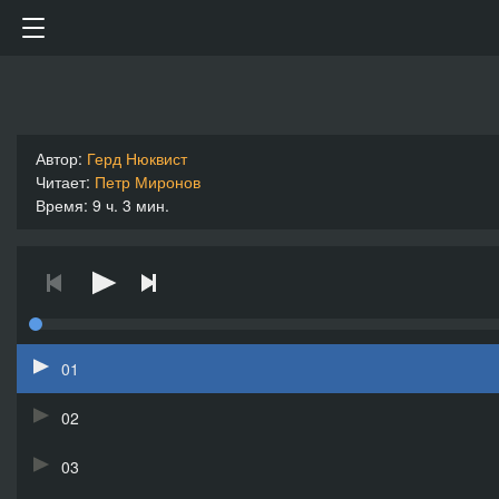
Автор:
Герд Нюквист
Читает:
Петр Миронов
Время: 9 ч. 3 мин.
01
02
03