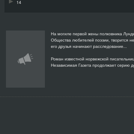
14
15
16
На могиле первой жены полковника Лунде 
Общества любителей поэзии, творится не
17
его друзья начинают расследование...
18
Роман известной норвежской писательни
Независимая Газета продолжает серию де
19
20
21
22