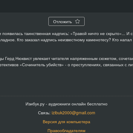
Отложить
появилась таинственная надпись: «Травой ничто не скрыто»... И с
ладное. Кто заказал надпись неизвестному каменотесу? Кто напал
цы Герд Нюквист увлекает читателя напряженным сюжетом, сочетан
тективов «Сочинитель убийств» - о преступлениях, связанных с ли
Изибук.ру - аудиокниги онлайн бесплатно
Связь:
izibuk2000@gmail.com
Версия для компьютера
Правообладателям