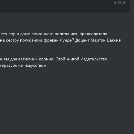
24:03
30:44
20:40
 тех пор в доме почтенного полковника, председателя
 на сестру полковника фрекен Лунде? Доцент Мартин Бакке и
29:56
25:49
ием драматизма и иронии. Этой книгой Издательство
тературой и искусством.
22:18
16:26
16:56
29:57