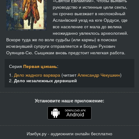
«Святой Евлампий». Чтобы выявить
руководство и истинные цели секты,
он срочно выезжает в неспокойный
Асланiвский уезд на юге Ордуси, где
все население от мала до велика
неожиданно увлеклось археологией.
Вскоре туда же по воле судьбы (или кармы) в поисках
исчезнувшей супруги отправляется и Богдан Рухович
Оуянцев-Сю. Сыщикам вновь предстоит нелегкая работа.
Серия
Первая цзюань
:
1.
Дело жадного варвара
(читает
Александр Чекушкин
)
2.
Дело незалежных дервишей
Установите наше приложение:
Изибук.ру - аудиокниги онлайн бесплатно