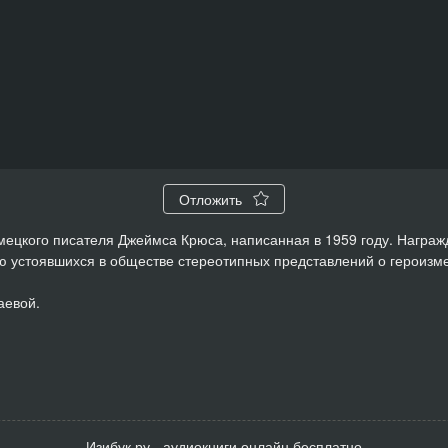
Отложить
мецкого писателя Джеймса Крюса, написанная в 1959 году. Награж
ю устоявшихся в обществе стереотипных представлений о героизме
аевой.
Изибук.ру - аудиокниги онлайн бесплатно