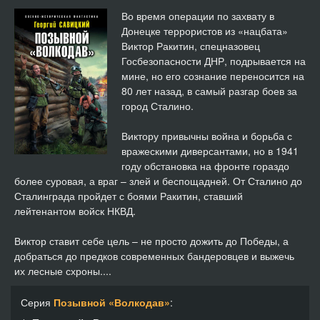
13
21:39
Во время операции по захвату в
Донецке террористов из «нацбата»
14
40:21
Виктор Ракитин, спецназовец
Госбезопасности ДНР, подрывается на
15
49:54
мине, но его сознание переносится на
80 лет назад, в самый разгар боев за
16
36:39
город Сталино.
17
05:24
Виктору привычны война и борьба с
вражескими диверсантами, но в 1941
году обстановка на фронте гораздо
более суровая, а враг – злей и беспощадней. От Сталино до
Сталинграда пройдет с боями Ракитин, ставший
лейтенантом войск НКВД.
Виктор ставит себе цель – не просто дожить до Победы, а
добраться до предков современных бандеровцев и выжечь
их лесные схроны....
Серия
Позывной «Волкодав»
: