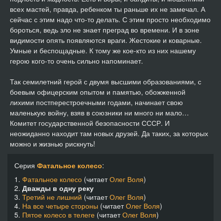
всех мастей, правда, ребенком ты раньше их не замечал. А
сейчас с этим надо что-то делать. С этим просто необходимо
бороться, ведь зло не знает преград во времени. И в зоне
видимости опять появляются враги. Жестокие и коварные.
Умные и беспощадные. К тому же кое-кто из них нашему
герою кого-то очень сильно напоминает.
Так семилетний герой с двумя высшими образованиями, с
боевым офицерским опытом и памятью, обожженной
лихими постперестроечными годами, начинает свою
маленькую войну, взяв в союзники ни много ни мало…
Комитет государственной безопасности СССР. И
неожиданно находит там новых друзей. Да таких, за которых
можно и жизнью рискнуть!
Серия
Фатальное колесо
:
1.
Фатальное колесо
(читает
Олег Воля
)
2.
Дважды в одну реку
3.
Третий не лишний
(читает
Олег Воля
)
4.
На все четыре стороны
(читает
Олег Воля
)
5.
Пятое колесо в телеге
(читает
Олег Воля
)