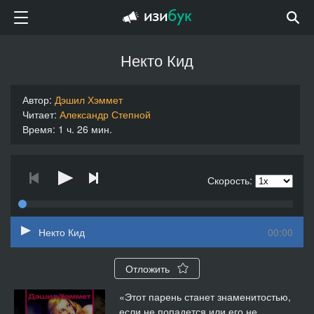
Некто Кид
Автор:
Дэшил Хэммет
Читает:
Александр Степной
Время: 1 ч. 26 мин.
Скорость:
Некто Кид
00:00
Отложить
«Этот парень станет знаменитостью,
если не попадется или его не