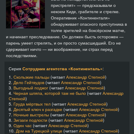
пристрелят» — предсказывали о
некоем Киде, грабителе и стрелке.
Оперативник «Континенталя»
обнаруживает опасного преступника в
толпе зрителей на боксёрском матче,
и начинает преследование. Он должен бысть осторожен —
парень умеет стрелять, и он просто сумасшедший. Его не
сдерживает ничто — ни воображение, ни страх перед
последствиями.
Серия
Сотрудник агентства «Континенталь»
:
1.
Скользкие пальцы
(читает
Александр Степной
)
2.
Дело Гейтвудов
(читает
Александр Степной
)
3.
Выгодный поджог
(читает
Александр Степной
)
4.
Черная шляпа, которой там не было
(читает
Александр
Степной
)
5.
Груда мёртвых тел
(читает
Александр Степной
)
6.
Десятый ключ к разгадке
(читает
Александр Степной
)
7.
Ночные выстрелы
(читает
Александр Степной
)
8.
Зигзаги подлости
(читает
Александр Степной
)
9.
Один час
(читает
Александр Степной
)
10.
Дом на Турецкой улице
(читает
Александр Степной
)