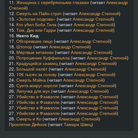
11.
Женщина с серебрянными глазами
(читает
Александр
Степной
)
12.
Смерть на Пайн-стрит
(читает
Александр Степной
)
13.
«Золотая подкова»
(читает
Александр Степной
)
14.
Кто убил Боба Тила
(читает
Александр Степной
)
15.
Том, Дик или Гарри
(читает
Александр Степной
)
16.
Некто Кид
17.
Обгоревшее лицо
(читает
Александр Степной
)
18.
Штопор
(читает
Александр Степной
)
19.
Мёртвые китаянки
(читает
Александр Степной
)
20.
Потрошение Куффиньяла
(читает
Александр Степной
)
21.
Крадущийся сиамец
(читает
Александр Степной
)
22.
Большой налёт
(читает
Александр Степной
)
23.
106 тысяч за голову
(читает
Александр Степной
)
24.
Смерть Мэйна
(читает
Александр Степной
)
25.
Суета вокруг короля
(читает
Александр Степной
)
26.
Липучка для мух
(читает
Александр Степной
)
27.
Убийство в Фэавэлле
(читает
Александр Степной
)
27.
Убийство в Фэавэлле
(читает
Александр Степной
)
27.
Убийство в Фэавэлле
(читает
Александр Степной
)
27.
Убийство в Фэавэлле
(читает
Александр Степной
)
28.
Смерть и Ко
(читает
Александр Степной
)
Проклятие Дейнов
(читает
Тамара Швец
)