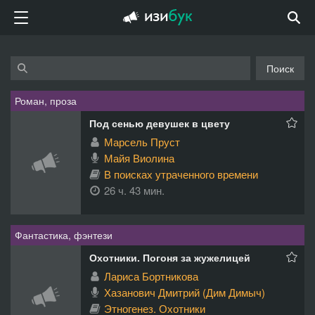
Поиск
Роман, проза
Под сенью девушек в цвету
Марсель Пруст
Майя Виолина
В поисках утраченного времени
26 ч. 43 мин.
Фантастика, фэнтези
Охотники. Погоня за жужелицей
Лариса Бортникова
Хазанович Дмитрий (Дим Димыч)
Этногенез. Охотники