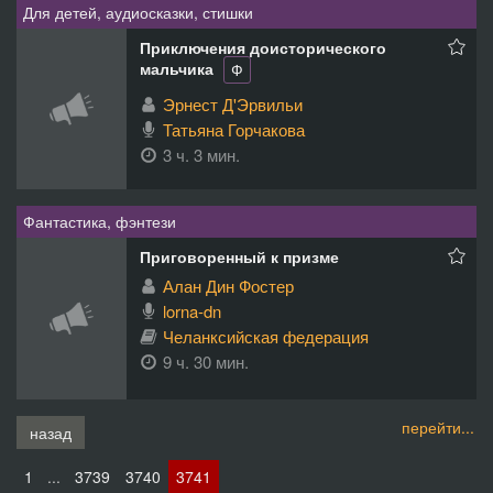
Для детей, аудиосказки, стишки
Приключения доисторического
мальчика
Ф
Эрнест Д'Эрвильи
Татьяна Горчакова
3 ч. 3 мин.
Фантастика, фэнтези
Приговоренный к призме
Алан Дин Фостер
lorna-dn
Челанксийская федерация
9 ч. 30 мин.
перейти...
назад
1
...
3739
3740
3741