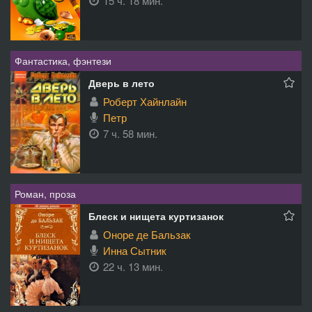
15 ч. 18 мин.
Фантастика, фэнтези
Дверь в лето
Роберт Хайнлайн
Петр
7 ч. 58 мин.
Роман, проза
Блеск и нищета куртизанок
Оноре де Бальзак
Инна Сытник
22 ч. 13 мин.