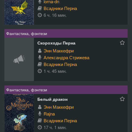
lorna-dn
Всадники Перна
6 ч. 16 мин.
Фантастика, фэнтези
Скороходы Перна
Энн Маккефри
Александра Стрижева
Всадники Перна
1 ч. 45 мин.
Фантастика, фэнтези
Белый дракон
Энн Маккефри
Rajna
Всадники Перна
17 ч. 1 мин.