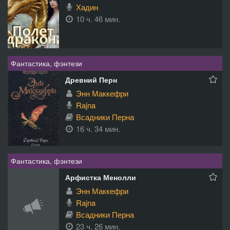
Хадин
10 ч. 46 мин.
Фантастика, фэнтези
Древний Перн
Энн Маккефри
Rajna
Всадники Перна
16 ч. 34 мин.
Фантастика, фэнтези
Арфистка Менолли
Энн Маккефри
Rajna
Всадники Перна
23 ч. 26 мин.