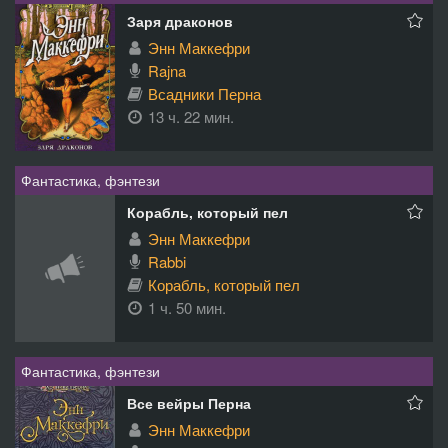
Заря драконов
Энн Маккефри
Rajna
Всадники Перна
13 ч. 22 мин.
Фантастика, фэнтези
Корабль, который пел
Энн Маккефри
Rabbi
Корабль, который пел
1 ч. 50 мин.
Фантастика, фэнтези
Все вейры Перна
Энн Маккефри