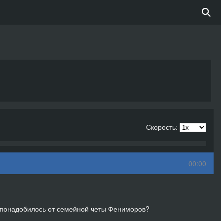
Скорость:
00:00
ны понадобилось от семейной четы Фениморов?