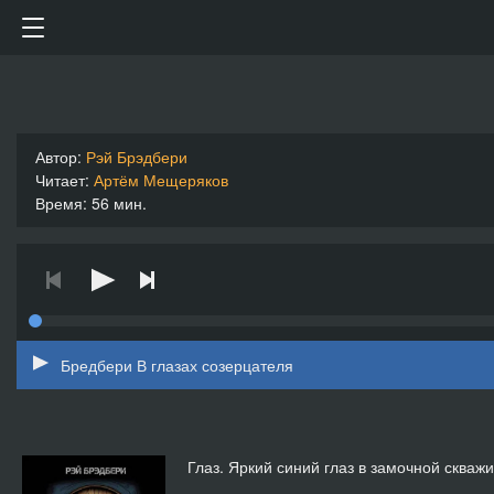
Автор:
Рэй Брэдбери
Читает:
Артём Мещеряков
Время: 56 мин.
Бредбери В глазах созерцателя
Глаз. Яркий синий глаз в замочной сква