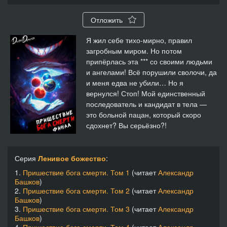
Отложить
Я жил себе тихо-мирно, правил
загробным миром. Но потом
припёрлась эта *** со своими людьми
и ангелами! Всё порушили сволочи, да
и меня едва не убили… Но я
вернулся! Стоп! Мой единственный
последователь и кандидат в тела —
это больной пацан, который скоро
сдохнет? Вы серьёзно?!
Серия
Ленивое божество
:
1.
Пришествие бога смерти. Том 1
(читает
Александр
Башков
)
2.
Пришествие бога смерти. Том 2
(читает
Александр
Башков
)
3.
Пришествие бога смерти. Том 3
(читает
Александр
Башков
)
4.
Пришествие бога смерти. Том 4
(читает
Александр