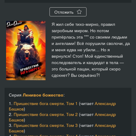
Отложить
Я жил себе тихо-мирно, правил
загробным миром. Но потом
припёрлась эта *** со своими людьми
и ангелами! Всё порушили сволочи, да
и меня едва не убили… Но я
вернулся! Стоп! Мой единственный
последователь и кандидат в тела —
это больной пацан, который скоро
сдохнет? Вы серьёзно?!
Серия
Ленивое божество
:
1.
Пришествие бога смерти. Том 1
(читает
Александр
Башков
)
2.
Пришествие бога смерти. Том 2
(читает
Александр
Башков
)
3.
Пришествие бога смерти. Том 3
(читает
Александр
Башков
)
4.
Пришествие бога смерти. Том 4
(читает
Александр