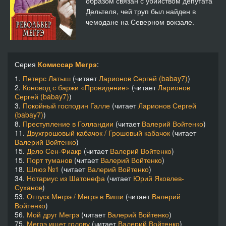
образом связан с убийством депутата
Дельтеля, чей труп был найден в
чемодане на Северном вокзале.
Серия
Комиссар Мегрэ
:
1.
Петерс Латыш
(читает
Ларионов Сергей (babay7)
)
2.
Коновод с баржи «Провидение»
(читает
Ларионов
Сергей (babay7)
)
3.
Покойный господин Галле
(читает
Ларионов Сергей
(babay7)
)
8.
Преступление в Голландии
(читает
Валерий Войтенко
)
11.
Двухгрошовый кабачок / Грошовый кабачок
(читает
Валерий Войтенко
)
15.
Дело Сен-Фиакр
(читает
Валерий Войтенко
)
15.
Порт туманов
(читает
Валерий Войтенко
)
18.
Шлюз №1
(читает
Валерий Войтенко
)
34.
Нотариус из Шатонефа
(читает
Юрий Яковлев-
Суханов
)
53.
Отпуск Мегрэ / Мегрэ в Виши
(читает
Валерий
Войтенко
)
56.
Мой друг Мегрэ
(читает
Валерий Войтенко
)
75.
Мегрэ ищет голову
(читает
Валерий Войтенко
)