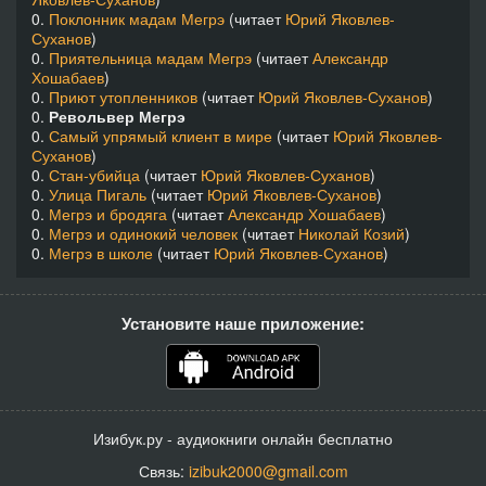
0.
Поклонник мадам Мегрэ
(читает
Юрий Яковлев-
Суханов
)
0.
Приятельница мадам Мегрэ
(читает
Александр
Хошабаев
)
0.
Приют утопленников
(читает
Юрий Яковлев-Суханов
)
0.
Револьвер Мегрэ
0.
Самый упрямый клиент в мире
(читает
Юрий Яковлев-
Суханов
)
0.
Стан-убийца
(читает
Юрий Яковлев-Суханов
)
0.
Улица Пигаль
(читает
Юрий Яковлев-Суханов
)
0.
Мегрэ и бродяга
(читает
Александр Хошабаев
)
0.
Мегрэ и одинокий человек
(читает
Николай Козий
)
0.
Мегрэ в школе
(читает
Юрий Яковлев-Суханов
)
Установите наше приложение:
Изибук.ру - аудиокниги онлайн бесплатно
Связь:
izibuk2000@gmail.com