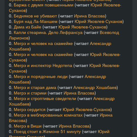
0.
Баржа с двумя повешенными
(читает
Юрий Яковлев-
Суханов
)
0.
Бедняков не убивают
(читает
Ирина Власова
)
0.
Буря над Ла-Маншем
(читает
Юрий Яковлев-Суханов
)
0.
Дама из Байе
(читает
Юрий Яковлев-Суханов
)
0.
Капли стеарина. Дело Лефрансуа
(читает
Всеволод
Ларионов
)
0.
Мегрэ и человек на скамейке
(читает
Александр
Хошабаев
)
0.
Мегрэ и человек на скамейке
(читает
Юрий Яковлев-
Суханов
)
0.
Мегрэ и инспектор Недотепа
(читает
Юрий Яковлев-
Суханов
)
0.
Мегрэ и порядочные люди
(читает
Александр
Хошабаев
)
0.
Мегрэ и старая дама
(читает
Александр Хошабаев
)
0.
Мегрэ и старики
(читает
Ирина Власова
)
0.
Мегрэ и строптивые свидетели
(читает
Александр
Хошабаев
)
0.
Мегрэ сердится
(читает
Юрий Яковлев-Суханов
)
0.
Мегрэ в меблированных комнатах
(читает
Ирина
Власова
)
0.
Мегрэ в Виши
(читает
Ирина Власова
)
0.
Поезд стоит в Жемоне 51 минуту
(читает
Юрий
Яковлев-Суханов
)