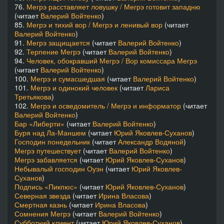
76.
Мегрэ расставляет ловушку / Мегрэ готовит западню
(читает
Валерий Войтенко
)
85.
Мегрэ и тихий вор / Мегрэ и ленивый вор
(читает
Валерий Войтенко
)
91.
Мегрэ защищается
(читает
Валерий Войтенко
)
92.
Терпение Мегрэ
(читает
Валерий Войтенко
)
94.
Человек, обокравший Мегрэ / Вор комиссара Мегрэ
(читает
Валерий Войтенко
)
100.
Мегрэ и сумасшедшая
(читает
Валерий Войтенко
)
101.
Мегрэ и одинокий человек
(читает
Лариса
Третьякова
)
102.
Мегрэ и осведомитель / Мегрэ и информатор
(читает
Валерий Войтенко
)
Бар «Либерти»
(читает
Валерий Войтенко
)
Буря над Ла-Маншем
(читает
Юрий Яковлев-Суханов
)
Господин понедельник
(читает
Александр Водяной
)
Мегрэ путешествует
(читает
Валерий Войтенко
)
Мегрэ забавляется
(читает
Юрий Яковлев-Суханов
)
Небывалый господин Оуэн
(читает
Юрий Яковлев-
Суханов
)
Подпись «Пикпюс»
(читает
Юрий Яковлев-Суханов
)
Северная звезда
(читает
Ирина Власова
)
Смертная казнь
(читает
Ирина Власова
)
Сомнения Мегрэ
(читает
Валерий Войтенко
)
Субботний клиент
(читает
Юрий Яковлев-Суханов
)