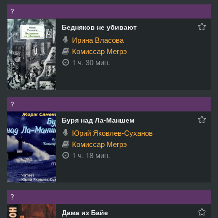
?
Бедняков не убивают
Ирина Власова
Комиссар Мегрэ
1 ч. 30 мин.
?
Буря над Ла-Маншем
Юрий Яковлев-Суханов
Комиссар Мегрэ
1 ч. 18 мин.
?
Дама из Байе