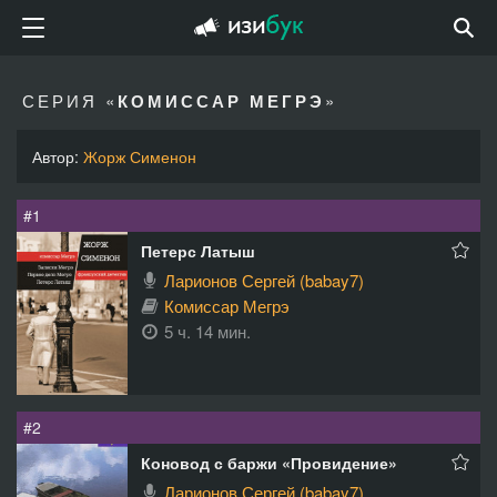
СЕРИЯ «
КОМИССАР МЕГРЭ
»
Автор:
Жорж Сименон
#1
Петерс Латыш
Ларионов Сергей (babay7)
Комиссар Мегрэ
5 ч. 14 мин.
#2
Коновод с баржи «Провидение»
Ларионов Сергей (babay7)