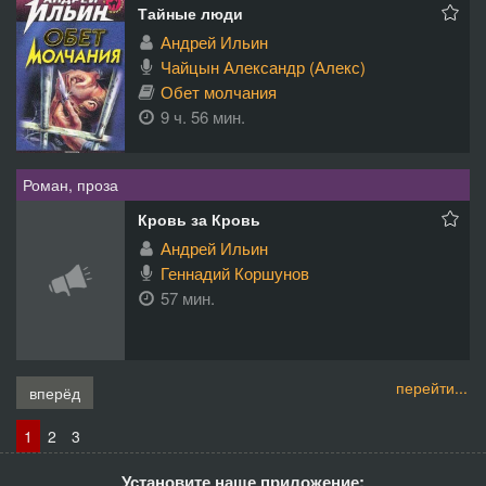
Тайные люди
Андрей Ильин
Чайцын Александр (Алекс)
Обет молчания
9 ч. 56 мин.
Роман, проза
Кровь за Кровь
Андрей Ильин
Геннадий Коршунов
57 мин.
перейти...
вперёд
1
2
3
Установите наше приложение: