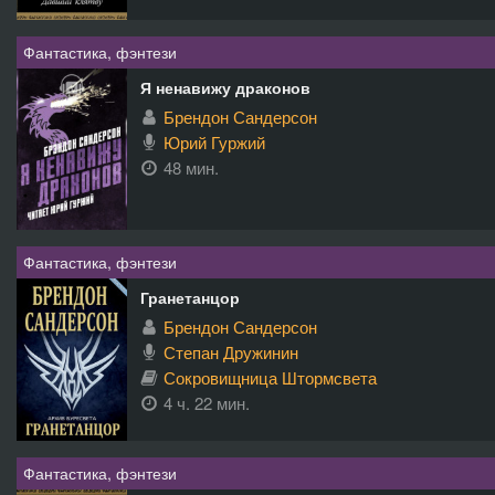
Фантастика, фэнтези
Я ненавижу драконов
Брендон Сандерсон
Юрий Гуржий
48 мин.
Фантастика, фэнтези
Гранетанцор
Брендон Сандерсон
Степан Дружинин
Сокровищница Штормсвета
4 ч. 22 мин.
Фантастика, фэнтези