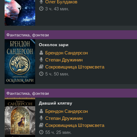
Олег Булдаков
3 ч. 43 мин.
Фантастика, фэнтези
Осколок зари
Брендон Сандерсон
Степан Дружинин
Сокровищница Штормсвета
5 ч. 50 мин.
Фантастика, фэнтези
Давший клятву
Брендон Сандерсон
Степан Дружинин
Сокровищница Штормсвета
55 ч. 25 мин.