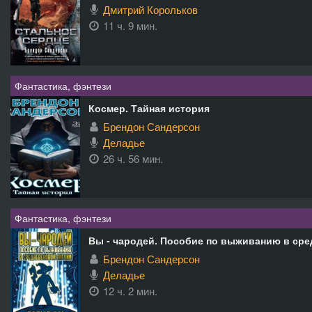
Дмитрий Корольков
11 ч. 9 мин.
Фантастика, фэнтези
Космер. Тайная история
Брендон Сандерсон
Деладье
26 ч. 56 мин.
Фантастика, фэнтези
Вы - чародей. Пособие по выживанию в ср
Брендон Сандерсон
Деладье
12 ч. 2 мин.