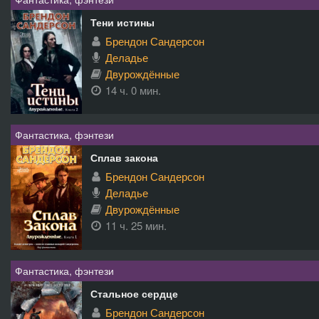
Тени истины
Брендон Сандерсон
Деладье
Двурождённые
14 ч. 0 мин.
Фантастика, фэнтези
Сплав закона
Брендон Сандерсон
Деладье
Двурождённые
11 ч. 25 мин.
Фантастика, фэнтези
Стальное сердце
Брендон Сандерсон