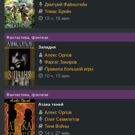
Дмитрий Файнштейн
Томас Брейн
13 ч. 16 мин.
Фантастика, фэнтези
Западня
Алекс Орлов
Фаргат Закиров
Правила большой игры
10 ч. 13 мин.
Фантастика, фэнтези
Атака теней
Алекс Орлов
Олег Семилетов
Тени Войны
14 ч. 27 мин.