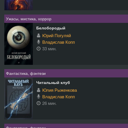
Ужасы, мистика, хоррор
Белобородый
Юрий Погуляй
Владислав Копп
33 мин.
Фантастика, фэнтези
Читальный клуб
Юлия Рыженкова
Владислав Копп
26 мин.
Фантастика, фэнтези