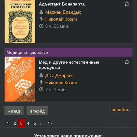
Адъютант Бонапарта
Мариан Брандыс
Николай Козий
8 ч. 28 мин.
Медицина, здоровье
Мёд и другие естественные
продукты
Д.С. Джарвис
Николай Козий
7 ч. 1 мин.
перейти...
назад
вперёд
1
2
3
4
5
...
17
Установите наше приложение: