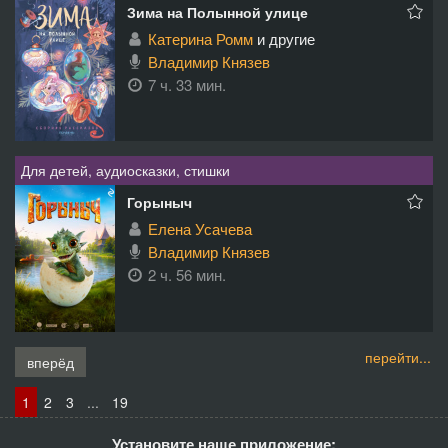
Зима на Полынной улице
Катерина Ромм
и другие
Владимир Князев
7 ч. 33 мин.
Для детей, аудиосказки, стишки
Горыныч
Елена Усачева
Владимир Князев
2 ч. 56 мин.
перейти...
вперёд
1
2
3
...
19
Установите наше приложение: