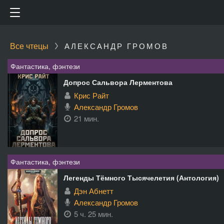
Все чтецы
АЛЕКСАНДР ГРОМОВ
Фантастика, фэнтези
Допрос Сальвора Лерментова
Крис Райт
Александр Громов
21 мин.
Фантастика, фэнтези
Легенды Тёмного Тысячелетия (Антология)
Дэн Абнетт
Александр Громов
5 ч. 25 мин.