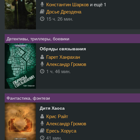
Константин Шарков
и ещё 1
Досье Дрездена
15 ч. 26 мин.
Детективы, триллеры, боевики
Обряды связывания
Гарет Ханрахан
Александр Громов
1 ч. 46 мин.
Фантастика, фэнтези
Дитя Хаоса
Крис Райт
Александр Громов
Ересь Хоруса
41 мин.