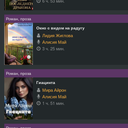
6 ч. 53 мин.
Роман, проза
Окно с видом на радугу
Лидия Жиглова
Алисия Май
3 ч. 25 мин.
Роман, проза
Гиацинта
Мира Айрон
Алисия Май
1 ч. 51 мин.
Роман, проза