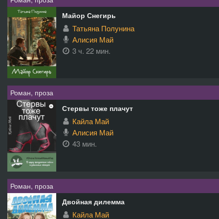
Майор Снегирь
Татьяна Полунина
Алисия Май
3 ч. 22 мин.
Роман, проза
Стервы тоже плачут
Кайла Май
Алисия Май
43 мин.
Роман, проза
Двойная дилемма
Кайла Май