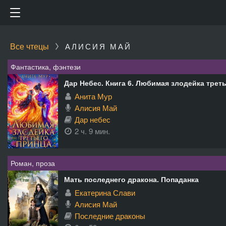
Все чтецы
АЛИСИЯ МАЙ
Фантастика, фэнтези
Дар Небес. Книга 6. Любимая злодейка трет
Анита Мур
Алисия Май
Дар небес
2 ч. 9 мин.
Роман, проза
Мать последнего дракона. Попаданка
Екатерина Слави
Алисия Май
Последние драконы