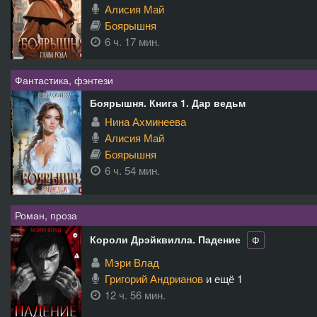
Алисия Май
Боярышня
6 ч. 17 мин.
Фантастика, фэнтези
Боярышня. Книга 1. Дар ведьм
Нина Ахминеева
Алисия Май
Боярышня
6 ч. 54 мин.
Роман, проза
Короли Дрэйквилла. Падение
Ф
Мэри Влад
Григорий Андрианов
и ещё 1
12 ч. 56 мин.