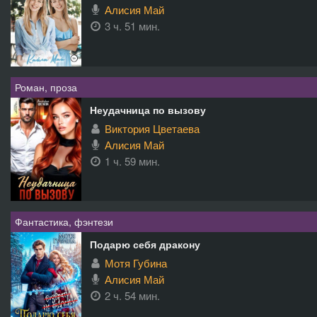
Алисия Май
3 ч. 51 мин.
Роман, проза
Неудачница по вызову
Виктория Цветаева
Алисия Май
1 ч. 59 мин.
Фантастика, фэнтези
Подарю себя дракону
Мотя Губина
Алисия Май
2 ч. 54 мин.