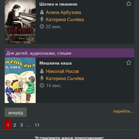
Шопен и пианино
Алина Арбузова
Катерина Сычёва
22 мин.
Для детей, аудиосказки, стишки
Мишкина каша
Николай Носов
Катерина Сычёва
14 мин.
перейти...
вперёд
1
2
3
...
11
Установите наше приложение: