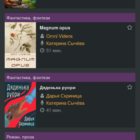
Фантастика, фэнтези
Magnum opus
Omni Videns
Катерина Сычёва
51 мин.
Фантастика, фэнтези
Дяденька руори
Дарья Скриница
Катерина Сычёва
41 мин.
Роман, проза