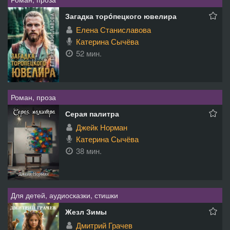
Загадка торóпецкого ювелира
Елена Станиславова
Катерина Сычёва
52 мин.
Роман, проза
Серая палитра
Джейк Норман
Катерина Сычёва
38 мин.
Для детей, аудиосказки, стишки
Жезл Зимы
Дмитрий Грачев