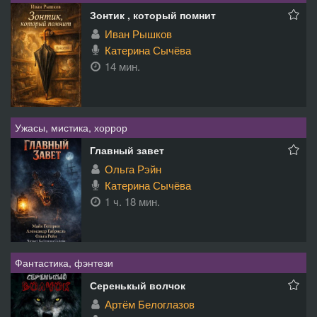
Зонтик , который помнит
Иван Рышков
Катерина Сычёва
14 мин.
Ужасы, мистика, хоррор
Главный завет
Ольга Рэйн
Катерина Сычёва
1 ч. 18 мин.
Фантастика, фэнтези
Серенькый волчок
Артём Белоглазов