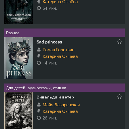
Катерина Сычёва
54 мин.
Разное
Sad princess
Роман Голотвин
Катерина Сычёва
14 мин.
Для детей, аудиосказки, стишки
Вивальди и ветер
Майя Лазаренская
Катерина Сычёва
26 мин.