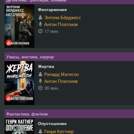
Фисгармония
Энтони Бёрджесс
Антон Платонов
17 мин.
Ужасы, мистика, хоррор
Жертва
Ричард Матесон
Антон Платонов
36 мин.
Фантастика, фэнтези
Опустошение
Генри Каттнер