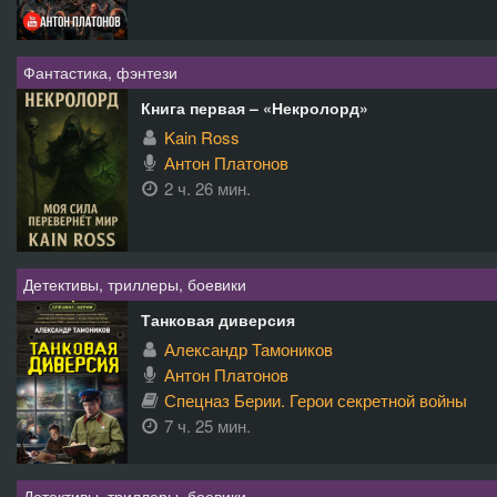
Фантастика, фэнтези
Книга первая – «Некролорд»
Kain Ross
Антон Платонов
2 ч. 26 мин.
Детективы, триллеры, боевики
Танковая диверсия
Александр Тамоников
Антон Платонов
Спецназ Берии. Герои секретной войны
7 ч. 25 мин.
Детективы, триллеры, боевики