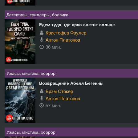
Детективы, триллеры, боевики
Едем туда, где ярко светит солнце
Кристофер Фаулер
Антон Платонов
36 мин.
Ужасы, мистика, хоррор
Возвращение Абеля Бегенны
Брэм Стокер
Антон Платонов
57 мин.
Ужасы, мистика, хоррор