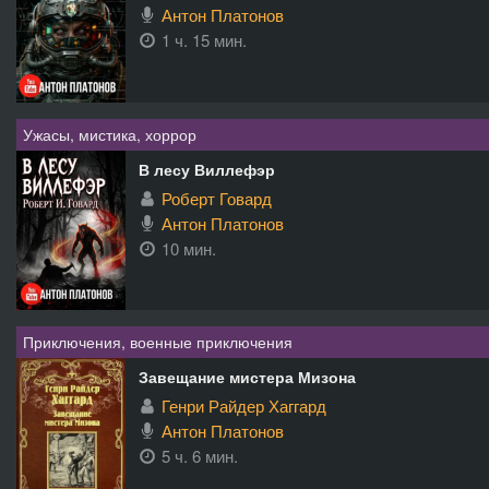
Антон Платонов
1 ч. 15 мин.
Ужасы, мистика, хоррор
В лесу Виллефэр
Роберт Говард
Антон Платонов
10 мин.
Приключения, военные приключения
Завещание мистера Мизона
Генри Райдер Хаггард
Антон Платонов
5 ч. 6 мин.