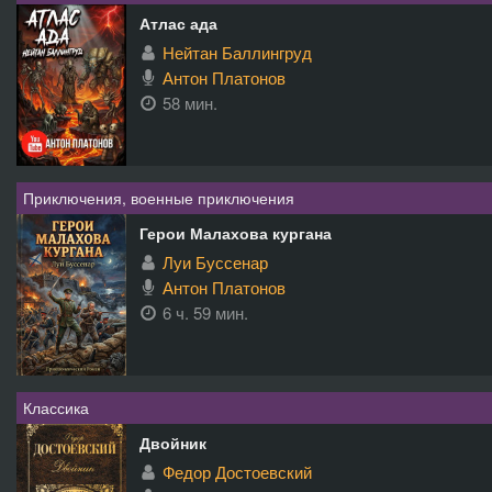
Атлас ада
Нейтан Баллингруд
Антон Платонов
58 мин.
Приключения, военные приключения
Герои Малахова кургана
Луи Буссенар
Антон Платонов
6 ч. 59 мин.
Классика
Двойник
Федор Достоевский