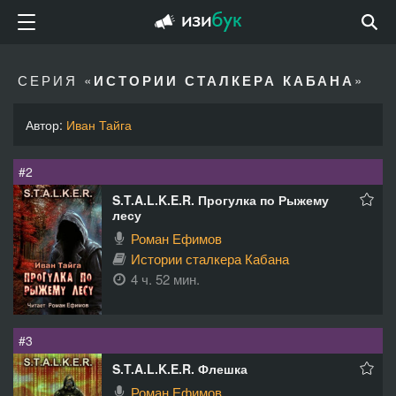
СЕРИЯ «
ИСТОРИИ СТАЛКЕРА КАБАНА
»
Автор:
Иван Тайга
#2
S.T.A.L.K.E.R. Прогулка по Рыжему
лесу
Роман Ефимов
Истории сталкера Кабана
4 ч. 52 мин.
#3
S.T.A.L.K.E.R. Флешка
Роман Ефимов