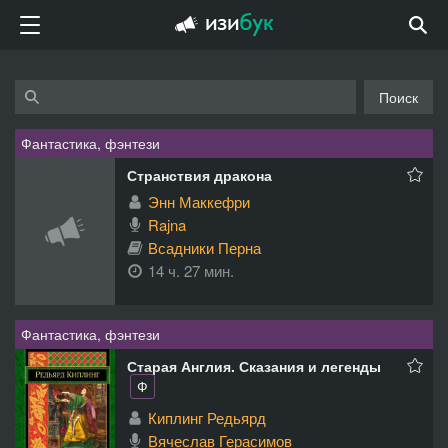
Поиск
Фантастика, фэнтези
Странствия дракона
Энн Маккефри
Rajna
Всадники Перна
14 ч. 27 мин.
Фантастика, фэнтези
Старая Англия. Сказания и легенды
Ф
Киплинг Редьярд
Вячеслав Герасимов