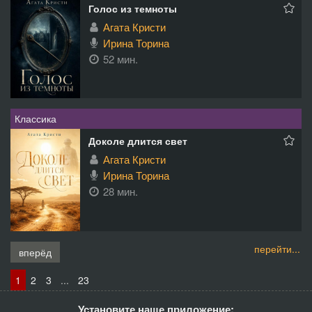
Голос из темноты
Агата Кристи
Ирина Торина
52 мин.
Классика
Доколе длится свет
Агата Кристи
Ирина Торина
28 мин.
перейти...
вперёд
1
2
3
...
23
Установите наше приложение: