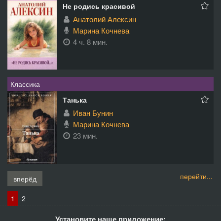
Не родись красивой
Анатолий Алексин
Марина Кочнева
4 ч. 8 мин.
Классика
Танька
Иван Бунин
Марина Кочнева
23 мин.
перейти...
вперёд
1
2
Установите наше приложение: