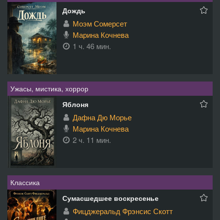
Дождь
Моэм Сомерсет
Марина Кочнева
1 ч. 46 мин.
Ужасы, мистика, хоррор
Яблоня
Дафна Дю Морье
Марина Кочнева
2 ч. 11 мин.
Классика
Сумасшедшее воскресенье
Фицджеральд Фрэнсис Скотт