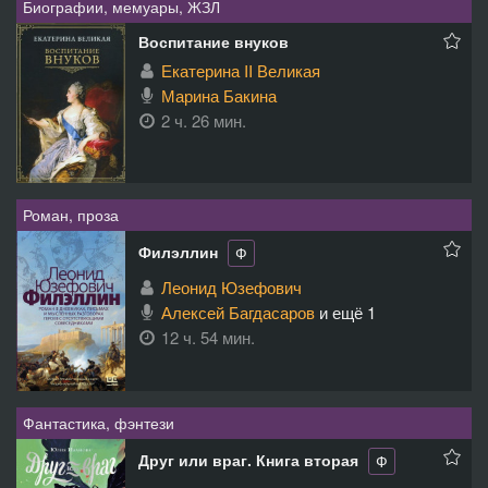
Биографии, мемуары, ЖЗЛ
Воспитание внуков
Екатерина II Великая
Марина Бакина
2 ч. 26 мин.
Роман, проза
Филэллин
Ф
Леонид Юзефович
Алексей Багдасаров
и ещё 1
12 ч. 54 мин.
Фантастика, фэнтези
Друг или враг. Книга вторая
Ф