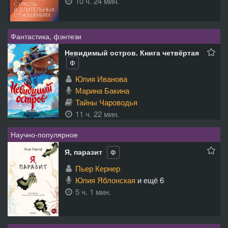
10 ч. 24 мин.
Фантастика, фэнтези
Невидимый остров. Книга четвёртая
Ф
Юлия Иванова
Марина Бакина
Тайны Чароводья
11 ч. 22 мин.
Научно-популярное
Я, паразит
Ф
Пьер Кернер
Юлия Яблонская
и ещё 6
5 ч. 1 мин.