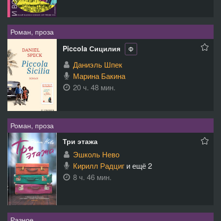
Роман, проза
Piccola Сицилия
Ф
Даниэль Шпек
Марина Бакина
20 ч. 48 мин.
Роман, проза
Три этажа
Эшколь Нево
Кирилл Радциг
и ещё 2
8 ч. 46 мин.
Разное