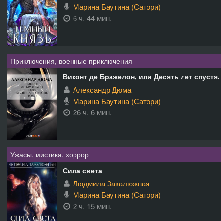
Марина Баутина (Сатори)
6 ч. 44 мин.
Приключения, военные приключения
Виконт де Бражелон, или Десять лет спустя.
Александр Дюма
Марина Баутина (Сатори)
26 ч. 6 мин.
Ужасы, мистика, хоррор
Сила света
Людмила Закалюжная
Марина Баутина (Сатори)
2 ч. 15 мин.